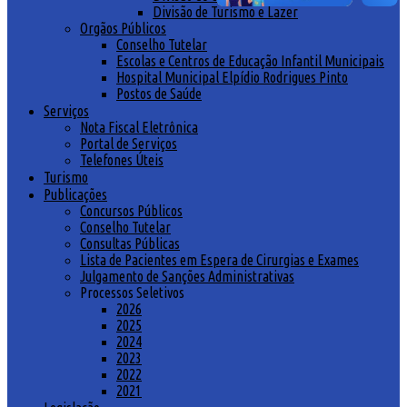
Divisão de Turismo e Lazer
Orgãos Públicos
Conselho Tutelar
Escolas e Centros de Educação Infantil Municipais
Hospital Municipal Elpídio Rodrigues Pinto
Postos de Saúde
Serviços
Nota Fiscal Eletrônica
Portal de Serviços
Telefones Úteis
Turismo
Publicações
Concursos Públicos
Conselho Tutelar
Consultas Públicas
Lista de Pacientes em Espera de Cirurgias e Exames
Julgamento de Sanções Administrativas
Processos Seletivos
2026
2025
2024
2023
2022
2021