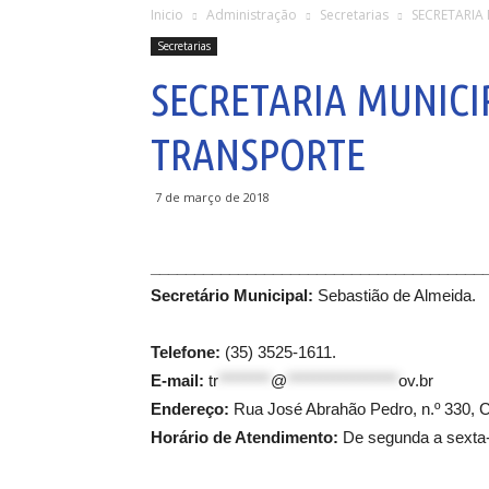
Inicio
Administração
Secretarias
SECRETARIA
Secretarias
SECRETARIA MUNICI
TRANSPORTE
7 de março de 2018
______________________________________
Secretário Municipal:
Sebastião de Almeida.
Telefone:
(35) 3525-1611.
E-mail:
tr
********
@
*****************
ov.br
Endereço:
Rua José Abrahão Pedro, n.º 330, C
Horário de Atendimento:
De segunda a sexta-