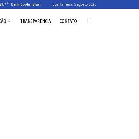
C
29.7
quarta-feira, 5 agosto 2026
Delfinópolis, Brasil
ÇÃO
TRANSPARÊNCIA
CONTATO