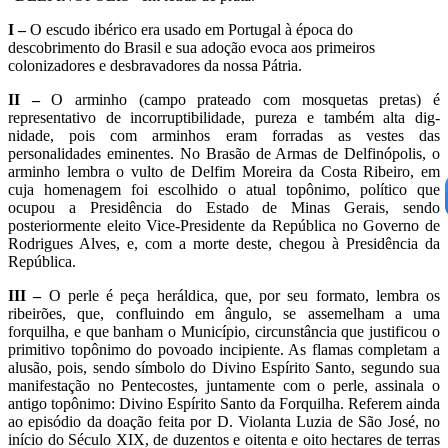
I –
O escudo ibérico era usado em Portugal à épo­ca do
descobrimento do Brasil e sua adoção evoca aos primeiros
colonizadores e desbravadores da nossa Pátria.
II –
O arminho (campo prateado com mosquetas pretas) é
representativo de incorruptibilidade, pureza e também alta dig­
nidade, pois com arminhos eram forradas as vestes das
personalidades eminentes. No Brasão de Armas de Delfinópolis, o
arminho lem­bra o vulto de Delfim Moreira da Costa Ribeiro, em
cuja homenagem foi escolhido o atual topônimo, político que
ocupou a Presidência do Estado de Minas Gerais, sendo
posteriormente eleito Vice-Presidente da República no Governo de
Rodrigues Alves, e, com a morte deste, chegou à Presidência da
República.
III –
O perle é peça heráldica, que, por seu formato, lembra os
ribeirões, que, confluindo em ângulo, se assemelham a uma
forquilha, e que banham o Município, circunstância que justifi­cou o
primitivo topônimo do povoado incipiente. As flamas comple­tam a
alusão, pois, sendo símbolo do Divino Espírito Santo, segun­do sua
manifestação no Pentecostes, juntamente com o perle, assinala o
antigo topônimo: Divino Espírito Santo da Forquilha. Referem ainda
ao episódio da doação feita por D. Violanta Luzia de São Jo­sé, no
início do Século XIX, de duzentos e oitenta e oito hectares de terras