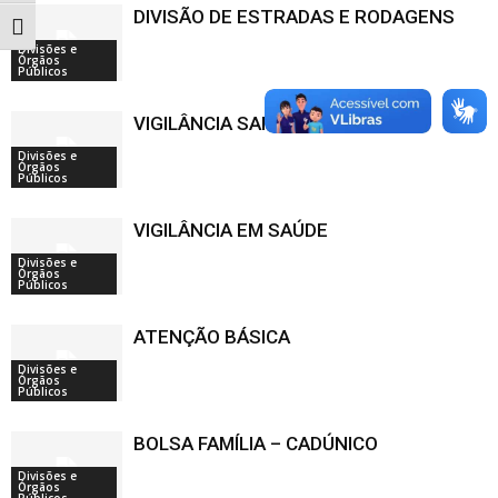
DIVISÃO DE ESTRADAS E RODAGENS
Alternar tamanho da fonte
Divisões e
Órgãos
Públicos
VIGILÂNCIA SANITÁRIA
Divisões e
Órgãos
Públicos
VIGILÂNCIA EM SAÚDE
Divisões e
Órgãos
Públicos
ATENÇÃO BÁSICA
Divisões e
Órgãos
Públicos
BOLSA FAMÍLIA – CADÚNICO
Divisões e
Órgãos
Públicos