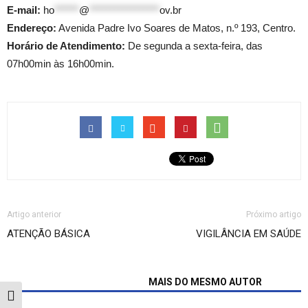
E-mail:
ho
******
@
*****************
ov.br
Endereço:
Avenida Padre Ivo Soares de Matos, n.º 193, Centro.
Horário de Atendimento:
De segunda a sexta-feira, das
07h00min às 16h00min.
Artigo anterior
Próximo artigo
ATENÇÃO BÁSICA
VIGILÂNCIA EM SAÚDE
ARTIGOS RELACIONADOS
MAIS DO MESMO AUTOR
Alternar alto contraste