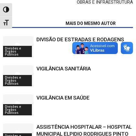
OBRAS E INFRAESTRUTURA
Alternar alto contraste
ARTIGOS RELACIONADOS
MAIS DO MESMO AUTOR
Alternar tamanho da fonte
DIVISÃO DE ESTRADAS E RODAGENS
Divisões e
Órgãos
Públicos
VIGILÂNCIA SANITÁRIA
Divisões e
Órgãos
Públicos
VIGILÂNCIA EM SAÚDE
Divisões e
Órgãos
Públicos
ASSISTÊNCIA HOSPITALAR – HOSPITAL
MUNICIPAL ELPIDIO RODRIGUES PINTO
Divisões e